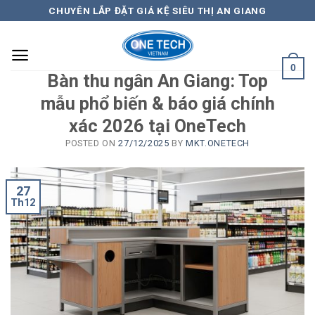
Skip
CHUYÊN LẮP ĐẶT GIÁ KỆ SIÊU THỊ AN GIANG
to
content
0
Bàn thu ngân An Giang: Top
mẫu phổ biến & báo giá chính
xác 2026 tại OneTech
POSTED ON
27/12/2025
BY
MKT.ONETECH
27
Th12