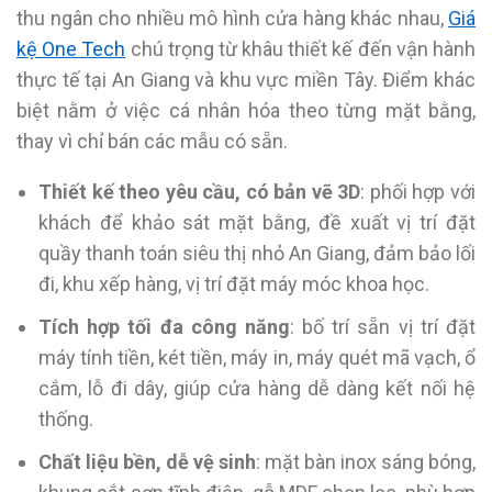
thu ngân cho nhiều mô hình cửa hàng khác nhau,
Giá
kệ One Tech
chú trọng từ khâu thiết kế đến vận hành
thực tế tại An Giang và khu vực miền Tây. Điểm khác
biệt nằm ở việc cá nhân hóa theo từng mặt bằng,
thay vì chỉ bán các mẫu có sẵn.
Thiết kế theo yêu cầu, có bản vẽ 3D
: phối hợp với
khách để khảo sát mặt bằng, đề xuất vị trí đặt
quầy thanh toán siêu thị nhỏ An Giang, đảm bảo lối
đi, khu xếp hàng, vị trí đặt máy móc khoa học.
Tích hợp tối đa công năng
: bố trí sẵn vị trí đặt
máy tính tiền, két tiền, máy in, máy quét mã vạch, ổ
cắm, lỗ đi dây, giúp cửa hàng dễ dàng kết nối hệ
thống.
Chất liệu bền, dễ vệ sinh
: mặt bàn inox sáng bóng,