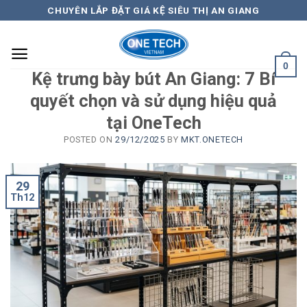
Skip
CHUYÊN LẮP ĐẶT GIÁ KỆ SIÊU THỊ AN GIANG
to
content
0
Kệ trưng bày bút An Giang: 7 Bí
quyết chọn và sử dụng hiệu quả
tại OneTech
POSTED ON
29/12/2025
BY
MKT.ONETECH
29
Th12