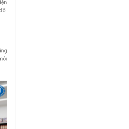
iện
đổi
úng
môi