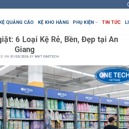
KỆ QUẢNG CÁO
KỆ KHO HÀNG
PHỤ KIỆN
TIN TỨC
L
iặt: 6 Loại Kệ Rẻ, Bền, Đẹp tại An
Giang
ED ON
01/03/2026
BY
MKT.ONETECH