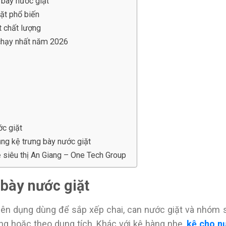
 bày nước giặt
ặt phổ biến
t chất lượng
 chạy nhất năm 2026
c giặt
ụng kệ trưng bày nước giặt
ệ siêu thị An Giang – One Tech Group
bày nước giặt
yên dụng dùng để sắp xếp chai, can nước giặt và nhóm 
ng hoặc theo dung tích. Khác với kệ hàng nhẹ,
kệ cho n