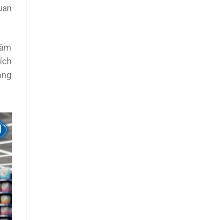
uan
mâm
ích
ảng