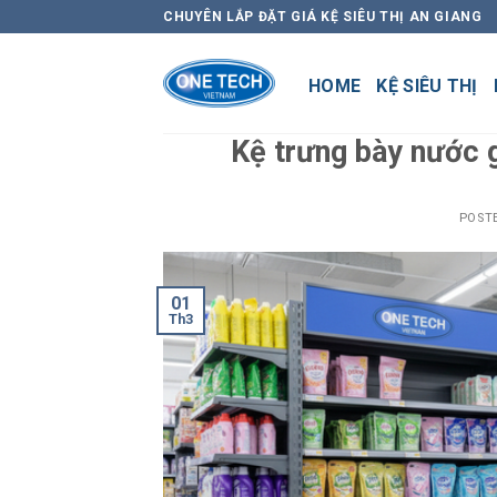
Skip
CHUYÊN LẮP ĐẶT GIÁ KỆ SIÊU THỊ AN GIANG
to
content
HOME
KỆ SIÊU THỊ
Kệ trưng bày nước g
POST
01
Th3