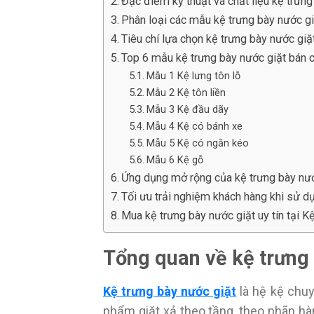
Đặc điểm kỹ thuật và chất liệu kệ trưng
Phân loại các mẫu kệ trưng bày nước gi
Tiêu chí lựa chọn kệ trưng bày nước giặ
Top 6 mẫu kệ trưng bày nước giặt bán
Mẫu 1 Kệ lưng tôn lỗ
Mẫu 2 Kệ tôn liền
Mẫu 3 Kệ đầu dãy
Mẫu 4 Kệ có bánh xe
Mẫu 5 Kệ có ngăn kéo
Mẫu 6 Kệ gỗ
Ứng dụng mở rộng của kệ trưng bày nướ
Tối ưu trải nghiệm khách hàng khi sử d
Mua kệ trưng bày nước giặt uy tín tại K
Tổng quan về kệ trưng 
Kệ trưng bày nước giặt
là hệ kệ chu
phẩm giặt xả theo tầng, theo nhãn hà