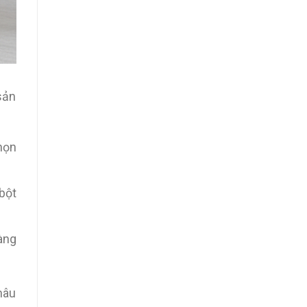
 sản
họn
bột
àng
hâu