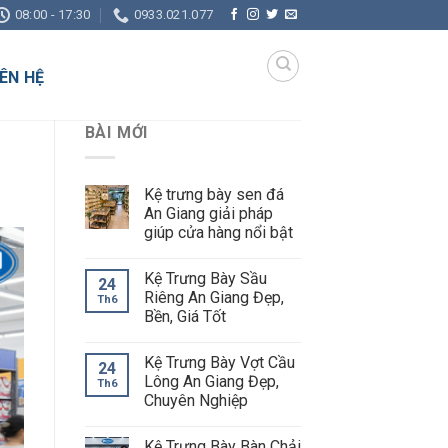
08:00 - 17:30
0933.021.077
IÊN HỆ
BÀI MỚI
Kệ trưng bày sen đá
An Giang giải pháp
giúp cửa hàng nổi bật
Kệ Trưng Bày Sầu
24
Riêng An Giang Đẹp,
Th6
Bền, Giá Tốt
Kệ Trưng Bày Vợt Cầu
24
Lông An Giang Đẹp,
Th6
Chuyên Nghiệp
Kệ Trưng Bày Bàn Chải